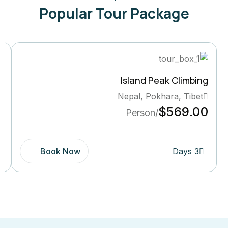
Short Trek around Pokhara
Bhutan, India, Tibet
$250.00
/Person
Book Now
6 Days