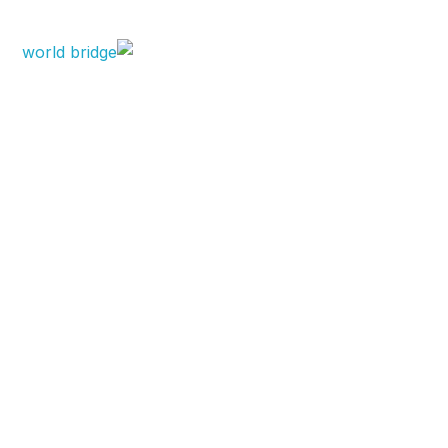
WORLD BRIDGE
تهدف شركة ورلد بريدج إلى التسويق السياحي والفندقي واكتشاف العالم
بأسلوب مختلف