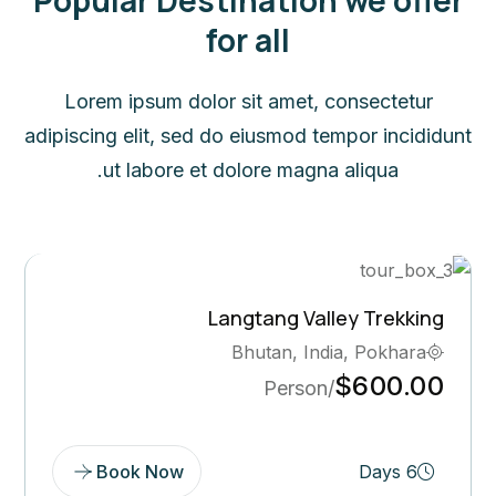
Ghorepani Poon Hill Trek
Bhutan, Pokhara
$569.00
/Person
Book Now
5 Days
Bo